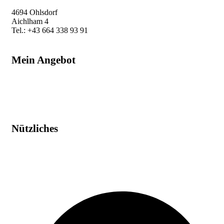
4694 Ohlsdorf
Aichlham 4
Tel.: +43 664 338 93 91
beatrix@auf-leben.at
Mein Angebot
Raumenergetik
Humanenergetik
Schamanische Energiearbeit
Workshop & Kurse
Nützliches
Impressum
Datenschutz
AGB
Widerruf