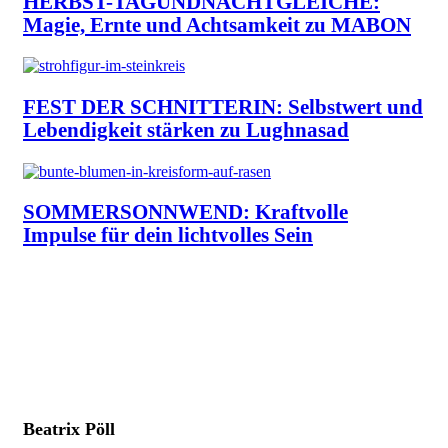
HERBST-TAGUNDNACHTGLEICHE:
Magie, Ernte und Achtsamkeit zu MABON
FEST DER SCHNITTERIN: Selbstwert und
Lebendigkeit stärken zu Lughnasad
SOMMERSONNWEND: Kraftvolle
Impulse für dein lichtvolles Sein
Immer am Ball & in innerer Balance im
Selbsthilfe-Newsflow.
Exklusive Tipps, einfache Übungen & attraktive
Aktionen direkt in dein Postfach.
Beatrix Pöll