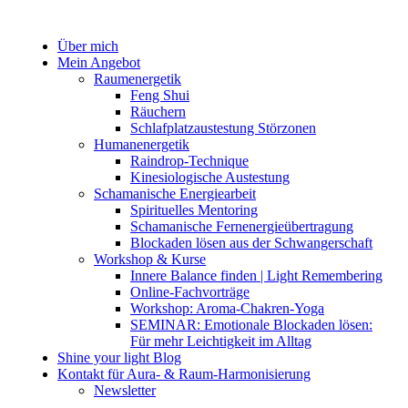
Zum
Inhalt
Über mich
springen
Mein Angebot
Raumenergetik
Feng Shui
Räuchern
Schlafplatzaustestung Störzonen
Humanenergetik
Raindrop-Technique
Kinesiologische Austestung
Schamanische Energiearbeit
Spirituelles Mentoring
Schamanische Fernenergieübertragung
Blockaden lösen aus der Schwangerschaft
Workshop & Kurse
Innere Balance finden | Light Remembering
Online-Fachvorträge
Workshop: Aroma-Chakren-Yoga
SEMINAR: Emotionale Blockaden lösen:
Für mehr Leichtigkeit im Alltag
Shine your light Blog
Kontakt für Aura- & Raum-Harmonisierung
Newsletter