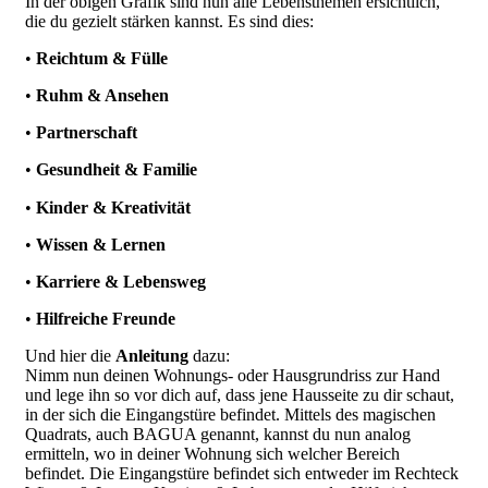
In der obigen Grafik sind nun alle Lebensthemen ersichtlich,
die du gezielt stärken kannst. Es sind dies:
•
Reichtum & Fülle
•
Ruhm & Ansehen
•
Partnerschaft
•
Gesundheit & Familie
•
Kinder & Kreativität
•
Wissen & Lernen
•
Karriere & Lebensweg
•
Hilfreiche Freunde
Und hier die
Anleitung
dazu:
Nimm nun deinen Wohnungs- oder Hausgrundriss zur Hand
und lege ihn so vor dich auf, dass jene Hausseite zu dir schaut,
in der sich die Eingangstüre befindet. Mittels des magischen
Quadrats, auch BAGUA genannt, kannst du nun analog
ermitteln, wo in deiner Wohnung sich welcher Bereich
befindet. Die Eingangstüre befindet sich entweder im Rechteck