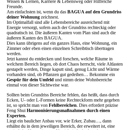
Wissen & Lernen, Karriere & Lebensweg oder Hilfreiche
Freunde.
Am einfachsten ist, wenn du das
BAGUA auf den Grundriss
deiner Wohnung
zeichnest.
Im Optimalfall sind alle Lebensbereiche ausreichend mit
Energie versorgt, sofern auch der Grundriss rechteckig oder
quadratisch ist. Die äußeren Kanten vom Plan sind auch die
äußeren Kanten des BAGUA.
Dies kann übrigens auf ein ganzes Haus, eine Wohnung, ein
Zimmer oder eben einen einzelnen Schreibtisch übertragen
werden.
Jetzt kannst du entdecken und forschen, welche Räume in
welchem Bereich liegen, ob dort Chaos herrscht, viele Altlasten
gestapelt werden, Dinge kaputt sind, genug Licht und Wärme
vorhanden sind, ob Pflanzen gut gedeihen… Bekomme ein
Gespür für dein Umfeld
und nimm deine Wohnbereiche
einmal von dieser Sichtweise war.
Sollten beim Grundriss Bereiche fehlen, das heißt, dass durch
Ecken, U- oder L-Formen keine Rechteckform mehr gegeben
ist, so spricht man von
Fehlbereichen
. Dies erfordert präzise
Feng Shui
Harmonisierungsmaßnahmen durch einen
Experten.
Liegt ein baulicher Anbau vor, wie Erker, Zubau…, dann
erhältst du in dem jeweiligen Bereich, der erweitert ist, eine