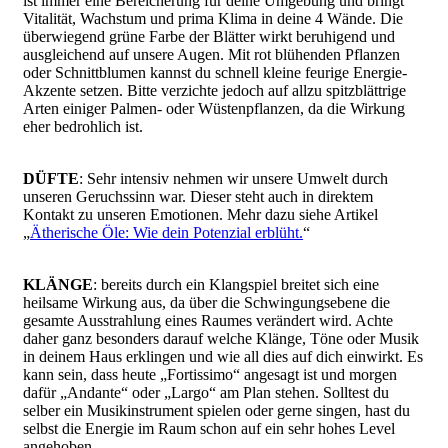
ist immer eine Bereicherung für deine Umgebung und bringt
Vitalität, Wachstum und prima Klima in deine 4 Wände. Die
überwiegend grüne Farbe der Blätter wirkt beruhigend und
ausgleichend auf unsere Augen. Mit rot blühenden Pflanzen
oder Schnittblumen kannst du schnell kleine feurige Energie-
Akzente setzen. Bitte verzichte jedoch auf allzu spitzblättrige
Arten einiger Palmen- oder Wüstenpflanzen, da die Wirkung
eher bedrohlich ist.
DÜFTE
: Sehr intensiv nehmen wir unsere Umwelt durch
unseren Geruchssinn war. Dieser steht auch in direktem
Kontakt zu unseren Emotionen. Mehr dazu siehe Artikel
„
Ätherische Öle: Wie dein Potenzial erblüht.
“
KLÄNGE
: bereits durch ein Klangspiel breitet sich eine
heilsame Wirkung aus, da über die Schwingungsebene die
gesamte Ausstrahlung eines Raumes verändert wird. Achte
daher ganz besonders darauf welche Klänge, Töne oder Musik
in deinem Haus erklingen und wie all dies auf dich einwirkt. Es
kann sein, dass heute „Fortissimo“ angesagt ist und morgen
dafür „Andante“ oder „Largo“ am Plan stehen. Solltest du
selber ein Musikinstrument spielen oder gerne singen, hast du
selbst die Energie im Raum schon auf ein sehr hohes Level
angehoben.