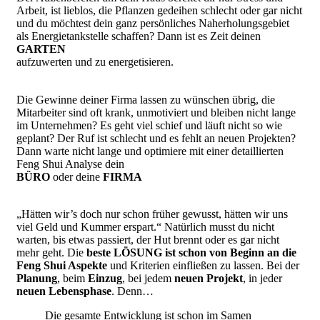
Arbeit, ist lieblos, die Pflanzen gedeihen schlecht oder gar nicht
und du möchtest dein ganz persönliches Naherholungsgebiet
als Energietankstelle schaffen? Dann ist es Zeit deinen
GARTEN
aufzuwerten und zu energetisieren.
Die Gewinne deiner Firma lassen zu wünschen übrig, die
Mitarbeiter sind oft krank, unmotiviert und bleiben nicht lange
im Unternehmen? Es geht viel schief und läuft nicht so wie
geplant? Der Ruf ist schlecht und es fehlt an neuen Projekten?
Dann warte nicht lange und optimiere mit einer detaillierten
Feng Shui Analyse dein
BÜRO
oder deine
FIRMA
„Hätten wir’s doch nur schon früher gewusst, hätten wir uns
viel Geld und Kummer erspart.“ Natürlich musst du nicht
warten, bis etwas passiert, der Hut brennt oder es gar nicht
mehr geht. Die
beste LÖSUNG ist schon von Beginn an die
Feng Shui Aspekte
und Kriterien einfließen zu lassen. Bei der
Planung
, beim
Einzug
, bei jedem
neuen Projekt
, in jeder
neuen Lebensphase
. Denn…
Die gesamte Entwicklung ist schon im Samen