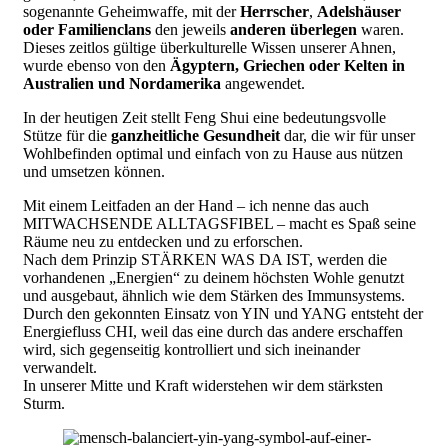
sogenannte Geheimwaffe, mit der
Herrscher
,
Adelshäuser
oder Familienclans
den jeweils
anderen überlegen
waren.
Dieses zeitlos gültige überkulturelle Wissen unserer Ahnen,
wurde ebenso von den
Ägyptern, Griechen oder Kelten in
Australien und Nordamerika
angewendet.
In der heutigen Zeit stellt Feng Shui eine bedeutungsvolle
Stütze für die
ganzheitliche Gesundheit
dar, die wir für unser
Wohlbefinden optimal und einfach von zu Hause aus nützen
und umsetzen können.
Mit einem Leitfaden an der Hand – ich nenne das auch
MITWACHSENDE ALLTAGSFIBEL – macht es Spaß seine
Räume neu zu entdecken und zu erforschen.
Nach dem Prinzip STÄRKEN WAS DA IST, werden die
vorhandenen „Energien“ zu deinem höchsten Wohle genutzt
und ausgebaut, ähnlich wie dem Stärken des Immunsystems.
Durch den gekonnten Einsatz von YIN und YANG entsteht der
Energiefluss CHI, weil das eine durch das andere erschaffen
wird, sich gegenseitig kontrolliert und sich ineinander
verwandelt.
In unserer Mitte und Kraft widerstehen wir dem stärksten
Sturm.