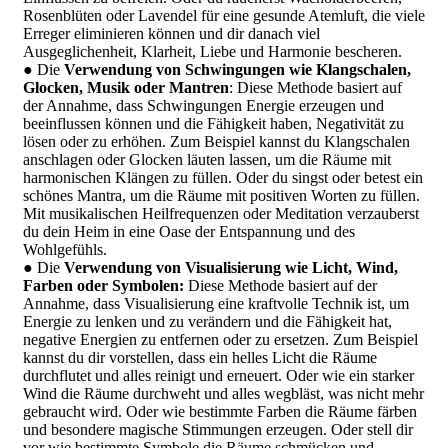
Rosenblüten oder Lavendel für eine gesunde Atemluft, die viele
Erreger eliminieren können und dir danach viel
Ausgeglichenheit, Klarheit, Liebe und Harmonie bescheren.
● Die
Verwendung von Schwingungen wie Klangschalen,
Glocken, Musik oder Mantren
: Diese Methode basiert auf
der Annahme, dass Schwingungen Energie erzeugen und
beeinflussen können und die Fähigkeit haben, Negativität zu
lösen oder zu erhöhen. Zum Beispiel kannst du Klangschalen
anschlagen oder Glocken läuten lassen, um die Räume mit
harmonischen Klängen zu füllen. Oder du singst oder betest ein
schönes Mantra, um die Räume mit positiven Worten zu füllen.
Mit musikalischen Heilfrequenzen oder Meditation verzauberst
du dein Heim in eine Oase der Entspannung und des
Wohlgefühls.
● Die
Verwendung von Visualisierung wie Licht, Wind,
Farben oder Symbolen:
Diese Methode basiert auf der
Annahme, dass Visualisierung eine kraftvolle Technik ist, um
Energie zu lenken und zu verändern und die Fähigkeit hat,
negative Energien zu entfernen oder zu ersetzen. Zum Beispiel
kannst du dir vorstellen, dass ein helles Licht die Räume
durchflutet und alles reinigt und erneuert. Oder wie ein starker
Wind die Räume durchweht und alles wegbläst, was nicht mehr
gebraucht wird. Oder wie bestimmte Farben die Räume färben
und besondere magische Stimmungen erzeugen. Oder stell dir
vor wie bestimmte Symbole die Räume schmücken und