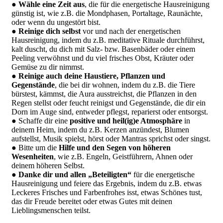
●
Wähle eine Zeit aus
, die für die energetische Hausreinigung
günstig ist, wie z.B. die Mondphasen, Portaltage, Raunächte,
oder wenn du ungestört bist.
●
Reinige dich selbst
vor und nach der energetischen
Hausreinigung, indem du z.B. meditative Rituale durchführst,
kalt duscht, du dich mit Salz- bzw. Basenbäder oder einem
Peeling verwöhnst und du viel frisches Obst, Kräuter oder
Gemüse zu dir nimmst.
●
Reinige auch deine Haustiere, Pflanzen und
Gegenstände
, die bei dir wohnen, indem du z.B. die Tiere
bürstest, kämmst, die Aura ausstreichst, die Pflanzen in den
Regen stellst oder feucht reinigst und Gegenstände, die dir ein
Dorn im Auge sind, entweder pflegst, reparierst oder entsorgst.
● Schaffe dir eine
positive und heil(ig)e Atmosphäre
in
deinem Heim, indem du z.B. Kerzen anzündest, Blumen
aufstellst, Musik spielst, hörst oder Mantras sprichst oder singst.
● Bitte um die
Hilfe und den Segen von höheren
Wesenheiten
, wie z.B. Engeln, Geistführern, Ahnen oder
deinem höheren Selbst.
●
Danke dir und allen „Beteiligten“
für die energetische
Hausreinigung und feiere das Ergebnis, indem du z.B. etwas
Leckeres Frisches und Farbenfrohes isst, etwas Schönes tust,
das dir Freude bereitet oder etwas Gutes mit deinen
Lieblingsmenschen teilst.