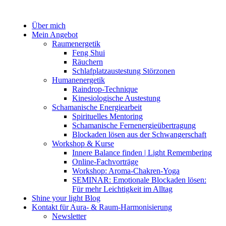
Zum
Inhalt
Über mich
springen
Mein Angebot
Raumenergetik
Feng Shui
Räuchern
Schlafplatzaustestung Störzonen
Humanenergetik
Raindrop-Technique
Kinesiologische Austestung
Schamanische Energiearbeit
Spirituelles Mentoring
Schamanische Fernenergieübertragung
Blockaden lösen aus der Schwangerschaft
Workshop & Kurse
Innere Balance finden | Light Remembering
Online-Fachvorträge
Workshop: Aroma-Chakren-Yoga
SEMINAR: Emotionale Blockaden lösen:
Für mehr Leichtigkeit im Alltag
Shine your light Blog
Kontakt für Aura- & Raum-Harmonisierung
Newsletter