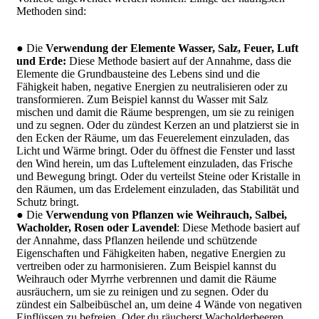
Methoden sind:
● Die
Verwendung der Elemente Wasser, Salz, Feuer, Luft
und Erde:
Diese Methode basiert auf der Annahme, dass die
Elemente die Grundbausteine des Lebens sind und die
Fähigkeit haben, negative Energien zu neutralisieren oder zu
transformieren. Zum Beispiel kannst du Wasser mit Salz
mischen und damit die Räume besprengen, um sie zu reinigen
und zu segnen. Oder du zündest Kerzen an und platzierst sie in
den Ecken der Räume, um das Feuerelement einzuladen, das
Licht und Wärme bringt. Oder du öffnest die Fenster und lasst
den Wind herein, um das Luftelement einzuladen, das Frische
und Bewegung bringt. Oder du verteilst Steine oder Kristalle in
den Räumen, um das Erdelement einzuladen, das Stabilität und
Schutz bringt.
● Die
Verwendung von Pflanzen wie Weihrauch, Salbei,
Wacholder, Rosen oder Lavendel
: Diese Methode basiert auf
der Annahme, dass Pflanzen heilende und schützende
Eigenschaften und Fähigkeiten haben, negative Energien zu
vertreiben oder zu harmonisieren. Zum Beispiel kannst du
Weihrauch oder Myrrhe verbrennen und damit die Räume
ausräuchern, um sie zu reinigen und zu segnen. Oder du
zündest ein Salbeibüschel an, um deine 4 Wände von negativen
Einflüssen zu befreien. Oder du räucherst Wacholderbeeren,