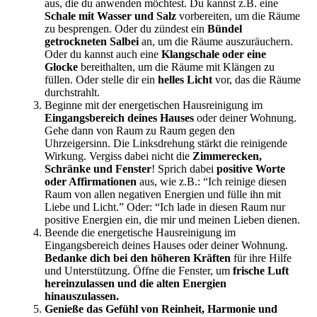
aus, die du anwenden möchtest. Du kannst z.B. eine
Schale mit Wasser und Salz
vorbereiten, um die Räume
zu besprengen. Oder du zündest ein
Bündel
getrockneten Salbei
an, um die Räume auszuräuchern.
Oder du kannst auch eine
Klangschale oder eine
Glocke
bereithalten, um die Räume mit Klängen zu
füllen. Oder stelle dir ein
helles Licht
vor, das die Räume
durchstrahlt.
Beginne mit der energetischen Hausreinigung im
Eingangsbereich deines Hauses
oder deiner Wohnung.
Gehe dann von Raum zu Raum gegen den
Uhrzeigersinn. Die Linksdrehung stärkt die reinigende
Wirkung. Vergiss dabei nicht die
Zimmerecken,
Schränke und Fenster
! Sprich dabei
positive Worte
oder Affirmationen
aus, wie z.B.: “Ich reinige diesen
Raum von allen negativen Energien und fülle ihn mit
Liebe und Licht.” Oder: “Ich lade in diesen Raum nur
positive Energien ein, die mir und meinen Lieben dienen.
Beende die energetische Hausreinigung im
Eingangsbereich deines Hauses oder deiner Wohnung.
Bedanke dich bei den höheren Kräften
für ihre Hilfe
und Unterstützung. Öffne die Fenster, um
frische Luft
hereinzulassen und die alten Energien
hinauszulassen.
Genieße das Gefühl von Reinheit, Harmonie und