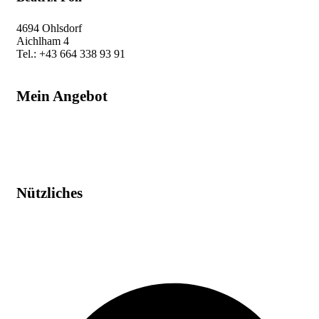
4694 Ohlsdorf
Aichlham 4
Tel.: +43 664 338 93 91
beatrix@auf-leben.at
Mein Angebot
Raumenergetik
Humanenergetik
Schamanische Energiearbeit
Workshop & Kurse
Nützliches
Impressum
Datenschutz
AGB
Widerruf