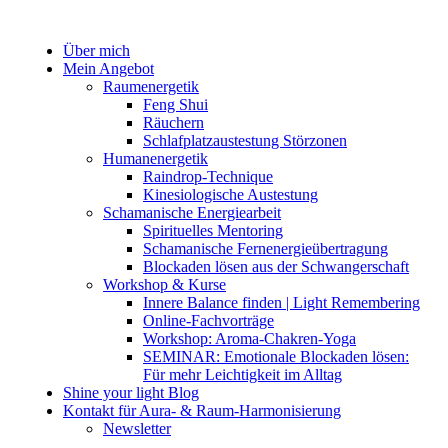
Zum
Inhalt
Über mich
springen
Mein Angebot
Raumenergetik
Feng Shui
Räuchern
Schlafplatzaustestung Störzonen
Humanenergetik
Raindrop-Technique
Kinesiologische Austestung
Schamanische Energiearbeit
Spirituelles Mentoring
Schamanische Fernenergieübertragung
Blockaden lösen aus der Schwangerschaft
Workshop & Kurse
Innere Balance finden | Light Remembering
Online-Fachvorträge
Workshop: Aroma-Chakren-Yoga
SEMINAR: Emotionale Blockaden lösen:
Für mehr Leichtigkeit im Alltag
Shine your light Blog
Kontakt für Aura- & Raum-Harmonisierung
Newsletter