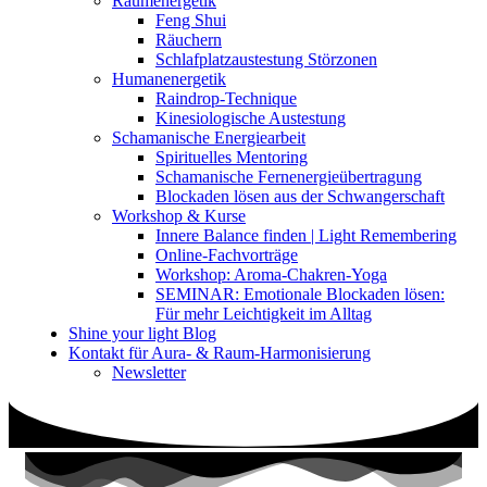
Raumenergetik
Feng Shui
Räuchern
Schlafplatzaustestung Störzonen
Humanenergetik
Raindrop-Technique
Kinesiologische Austestung
Schamanische Energiearbeit
Spirituelles Mentoring
Schamanische Fernenergieübertragung
Blockaden lösen aus der Schwangerschaft
Workshop & Kurse
Innere Balance finden | Light Remembering
Online-Fachvorträge
Workshop: Aroma-Chakren-Yoga
SEMINAR: Emotionale Blockaden lösen:
Für mehr Leichtigkeit im Alltag
Shine your light Blog
Kontakt für Aura- & Raum-Harmonisierung
Newsletter