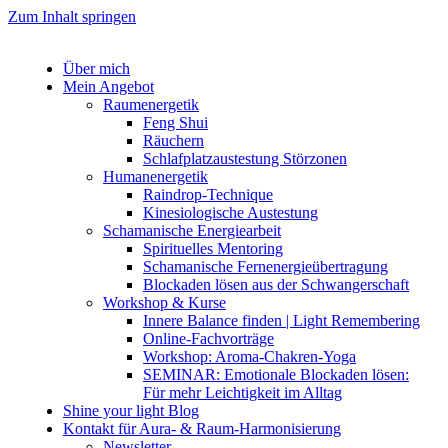
Zum Inhalt springen
Über mich
Mein Angebot
Raumenergetik
Feng Shui
Räuchern
Schlafplatzaustestung Störzonen
Humanenergetik
Raindrop-Technique
Kinesiologische Austestung
Schamanische Energiearbeit
Spirituelles Mentoring
Schamanische Fernenergieübertragung
Blockaden lösen aus der Schwangerschaft
Workshop & Kurse
Innere Balance finden | Light Remembering
Online-Fachvorträge
Workshop: Aroma-Chakren-Yoga
SEMINAR: Emotionale Blockaden lösen:
Für mehr Leichtigkeit im Alltag
Shine your light Blog
Kontakt für Aura- & Raum-Harmonisierung
Newsletter