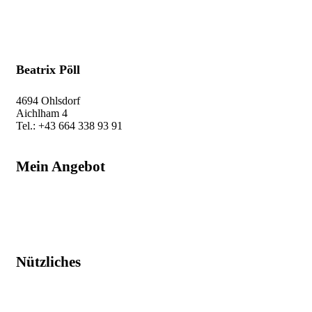
Beatrix Pöll
4694 Ohlsdorf
Aichlham 4
Tel.: +43 664 338 93 91
beatrix@auf-leben.at
Mein Angebot
Raumenergetik
Humanenergetik
Schamanische Energiearbeit
Workshop & Kurse
Nützliches
Impressum
Datenschutz