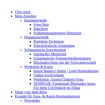
Zum
Inhalt
Über mich
springen
Mein Angebot
Raumenergetik
Feng Shui
Räuchern
Schlafplatzaustestung Störzonen
Humanenergetik
Raindrop-Technique
Kinesiologische Austestung
Schamanische Energiearbeit
Spirituelles Mentoring
Schamanische Fernenergieübertragung
Blockaden lösen aus der Schwangerschaft
Workshop & Kurse
Innere Balance finden | Light Remembering
Online-Fachvorträge
Workshop: Aroma-Chakren-Yoga
SEMINAR: Emotionale Blockaden lösen:
Für mehr Leichtigkeit im Alltag
Shine your light Blog
Kontakt für Aura- & Raum-Harmonisierung
Newsletter