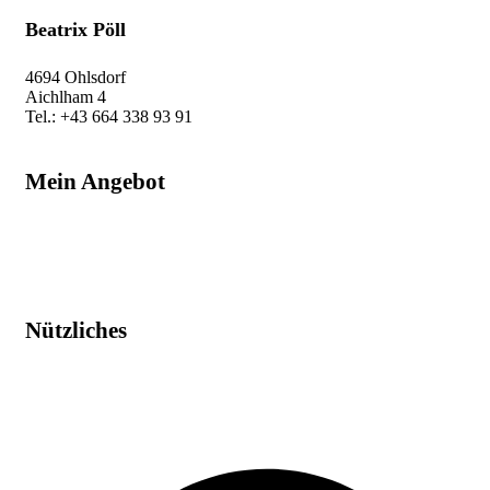
Beatrix Pöll
4694 Ohlsdorf
Aichlham 4
Tel.: +43 664 338 93 91
beatrix@auf-leben.at
Mein Angebot
Raumenergetik
Humanenergetik
Schamanische Energiearbeit
Workshop & Kurse
Nützliches
Impressum
Datenschutz
AGB
Widerruf