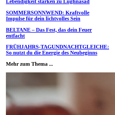
Lebendigkeit stärken zu Lughnasad
SOMMERSONNWEND: Kraftvolle
Impulse für dein lichtvolles Sein
BELTANE – Das Fest, das dein Feuer
entfacht
FRÜHJAHRS-TAGUNDNACHTGLEICHE:
So nutzt du die Energie des Neubeginns
Mehr zum Thema ...