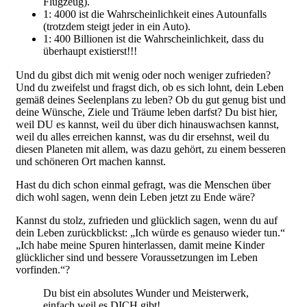
Flugzeug).
1: 4000 ist die Wahrscheinlichkeit eines Autounfalls
(trotzdem steigt jeder in ein Auto).
1: 400 Billionen ist die Wahrscheinlichkeit, dass du
überhaupt existierst!!!
Und du gibst dich mit wenig oder noch weniger zufrieden?
Und du zweifelst und fragst dich, ob es sich lohnt, dein Leben
gemäß deines Seelenplans zu leben? Ob du gut genug bist und
deine Wünsche, Ziele und Träume leben darfst? Du bist hier,
weil DU es kannst, weil du über dich hinauswachsen kannst,
weil du alles erreichen kannst, was du dir ersehnst, weil du
diesen Planeten mit allem, was dazu gehört, zu einem besseren
und schöneren Ort machen kannst.
Hast du dich schon einmal gefragt, was die Menschen über
dich wohl sagen, wenn dein Leben jetzt zu Ende wäre?
Kannst du stolz, zufrieden und glücklich sagen, wenn du auf
dein Leben zurückblickst: „Ich würde es genauso wieder tun.“
„Ich habe meine Spuren hinterlassen, damit meine Kinder
glücklicher sind und bessere Voraussetzungen im Leben
vorfinden.“?
Du bist ein absolutes Wunder und Meisterwerk,
einfach weil es DICH gibt!