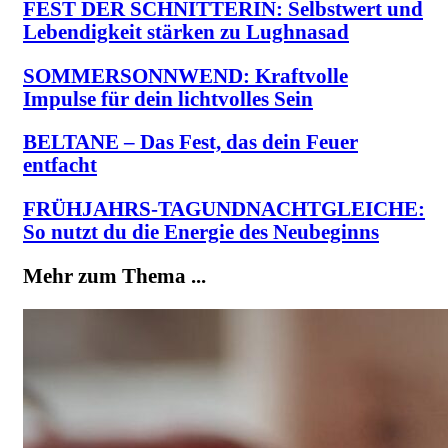
FEST DER SCHNITTERIN: Selbstwert und
Lebendigkeit stärken zu Lughnasad
SOMMERSONNWEND: Kraftvolle
Impulse für dein lichtvolles Sein
BELTANE – Das Fest, das dein Feuer
entfacht
FRÜHJAHRS-TAGUNDNACHTGLEICHE:
So nutzt du die Energie des Neubeginns
Mehr zum Thema ...