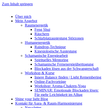
Zum Inhalt springen
Über mich
Mein Angebot
Raumenergetik
Feng Shui
Räuchern
Schlafplatzaustestung Störzonen
Humanenergetik
Raindrop-Technique
Kinesiologische Austestung
Schamanische Energiearbeit
Spirituelles Mentoring
Schamanische Fernenergieübertragung
Blockaden lösen aus der Schwangerschaft
Workshop & Kurse
Innere Balance finden | Light Remembering
Online-Fachvorträge
Workshop: Aroma-Chakren-Yoga
SEMINAR: Emotionale Blockaden lösen:
Für mehr Leichtigkeit im Alltag
Shine your light Blog
Kontakt für Aura- & Raum-Harmonisierung
Newsletter