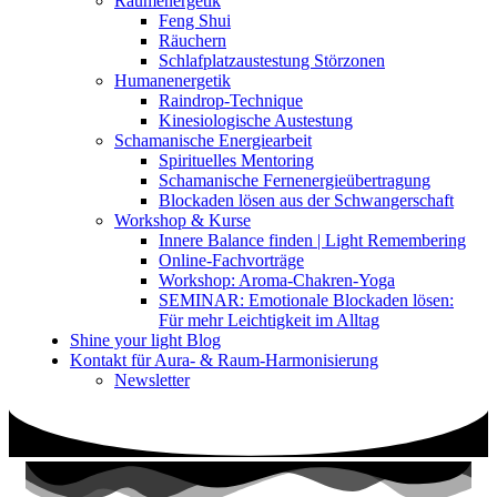
Raumenergetik
Feng Shui
Räuchern
Schlafplatzaustestung Störzonen
Humanenergetik
Raindrop-Technique
Kinesiologische Austestung
Schamanische Energiearbeit
Spirituelles Mentoring
Schamanische Fernenergieübertragung
Blockaden lösen aus der Schwangerschaft
Workshop & Kurse
Innere Balance finden | Light Remembering
Online-Fachvorträge
Workshop: Aroma-Chakren-Yoga
SEMINAR: Emotionale Blockaden lösen:
Für mehr Leichtigkeit im Alltag
Shine your light Blog
Kontakt für Aura- & Raum-Harmonisierung
Newsletter