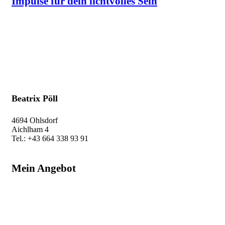
Impulse für dein lichtvolles Sein
Immer am Ball & in innerer Balance im
Selbsthilfe-Newsflow.
Exklusive Tipps, einfache Übungen & attraktive
Aktionen direkt in dein Postfach.
Beatrix Pöll
4694 Ohlsdorf
Aichlham 4
Tel.: +43 664 338 93 91
beatrix@auf-leben.at
Mein Angebot
Raumenergetik
Humanenergetik
Schamanische Energiearbeit
Workshop & Kurse