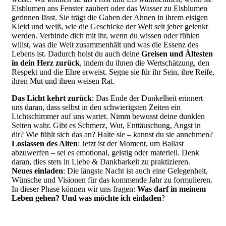
Eisblumen ans Fenster zaubert oder das Wasser zu Eisblumen
gerinnen lässt. Sie trägt die Gaben der Ahnen in ihrem eisigen
Kleid und weiß, wie die Geschicke der Welt seit jeher gelenkt
werden. Verbinde dich mit ihr, wenn du wissen oder fühlen
willst, was die Welt zusammenhält und was die Essenz des
Lebens ist. Dadurch holst du auch deine
Greisen und Ältesten
in dein Herz zurück
, indem du ihnen die Wertschätzung, den
Respekt und die Ehre erweist. Segne sie für ihr Sein, ihre Reife,
ihren Mut und ihren weisen Rat.
Das Licht kehrt zurück
: Das Ende der Dunkelheit erinnert
uns daran, dass selbst in den schwierigsten Zeiten ein
Lichtschimmer auf uns wartet. Nimm bewusst deine dunklen
Seiten wahr. Gibt es Schmerz, Wut, Enttäuschung, Angst in
dir? Wie fühlt sich das an? Halte sie – kannst du sie annehmen?
Loslassen des Alten
: Jetzt ist der Moment, um Ballast
abzuwerfen – sei es emotional, geistig oder materiell. Denk
daran, dies stets in Liebe & Dankbarkeit zu praktizieren.
Neues einladen
: Die längste Nacht ist auch eine Gelegenheit,
Wünsche und Visionen für das kommende Jahr zu formulieren.
In dieser Phase können wir uns fragen:
Was darf in meinem
Leben gehen? Und was möchte ich einladen
?