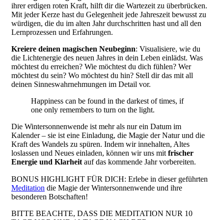
ihrer erdigen roten Kraft, hilft dir die Wartezeit zu überbrücken.
Mit jeder Kerze hast du Gelegenheit jede Jahreszeit bewusst zu
würdigen, die du im alten Jahr durchschritten hast und all den
Lernprozessen und Erfahrungen.
Kreiere deinen magischen Neubeginn
: Visualisiere, wie du
die Lichtenergie des neuen Jahres in dein Leben einlädst. Was
möchtest du erreichen? Wie möchtest du dich fühlen? Wer
möchtest du sein? Wo möchtest du hin? Stell dir das mit all
deinen Sinneswahrnehmungen im Detail vor.
Happiness can be found in the darkest of times, if
one only remembers to turn on the light.
Die Wintersonnenwende ist mehr als nur ein Datum im
Kalender – sie ist eine Einladung, die Magie der Natur und die
Kraft des Wandels zu spüren. Indem wir innehalten, Altes
loslassen und Neues einladen, können wir uns mit
frischer
Energie und Klarheit
auf das kommende Jahr vorbereiten.
BONUS HIGHLIGHT FÜR DICH: Erlebe in dieser geführten
Meditation
die Magie der Wintersonnenwende und ihre
besonderen Botschaften!
BITTE BEACHTE, DASS DIE MEDITATION NUR 10