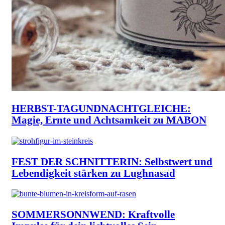
HERBST-TAGUNDNACHTGLEICHE:
Magie, Ernte und Achtsamkeit zu MABON
FEST DER SCHNITTERIN: Selbstwert und
Lebendigkeit stärken zu Lughnasad
SOMMERSONNWEND: Kraftvolle