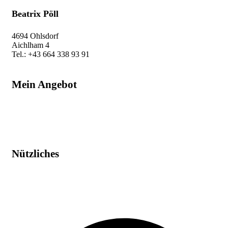
Beatrix Pöll
4694 Ohlsdorf
Aichlham 4
Tel.: +43 664 338 93 91
beatrix@auf-leben.at
Mein Angebot
Raumenergetik
Humanenergetik
Schamanische Energiearbeit
Workshop & Kurse
Nützliches
Impressum
Datenschutz
AGB
Widerruf