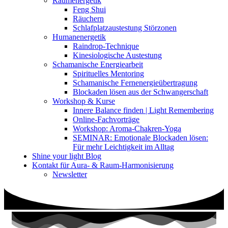
Raumenergetik
Feng Shui
Räuchern
Schlafplatzaustestung Störzonen
Humanenergetik
Raindrop-Technique
Kinesiologische Austestung
Schamanische Energiearbeit
Spirituelles Mentoring
Schamanische Fernenergieübertragung
Blockaden lösen aus der Schwangerschaft
Workshop & Kurse
Innere Balance finden | Light Remembering
Online-Fachvorträge
Workshop: Aroma-Chakren-Yoga
SEMINAR: Emotionale Blockaden lösen:
Für mehr Leichtigkeit im Alltag
Shine your light Blog
Kontakt für Aura- & Raum-Harmonisierung
Newsletter