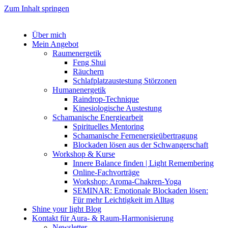
Zum Inhalt springen
Über mich
Mein Angebot
Raumenergetik
Feng Shui
Räuchern
Schlafplatzaustestung Störzonen
Humanenergetik
Raindrop-Technique
Kinesiologische Austestung
Schamanische Energiearbeit
Spirituelles Mentoring
Schamanische Fernenergieübertragung
Blockaden lösen aus der Schwangerschaft
Workshop & Kurse
Innere Balance finden | Light Remembering
Online-Fachvorträge
Workshop: Aroma-Chakren-Yoga
SEMINAR: Emotionale Blockaden lösen:
Für mehr Leichtigkeit im Alltag
Shine your light Blog
Kontakt für Aura- & Raum-Harmonisierung
Newsletter